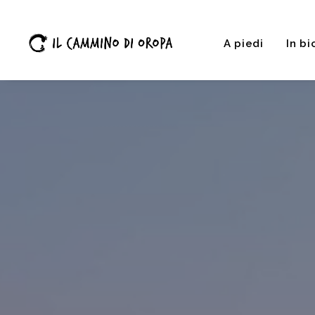
A piedi
In bi